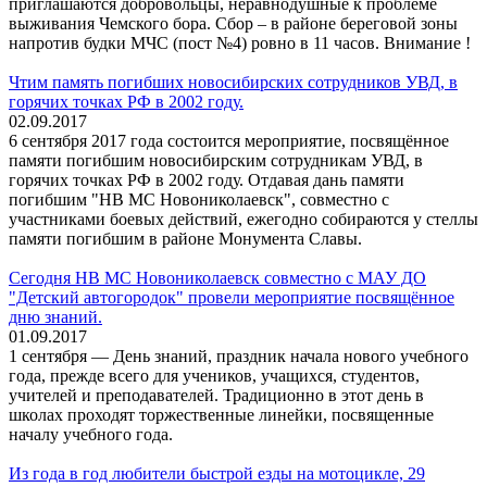
приглашаются добровольцы, неравнодушные к проблеме
выживания Чемского бора. Сбор – в районе береговой зоны
напротив будки МЧС (пост №4) ровно в 11 часов. Внимание !
Чтим память погибших новосибирских сотрудников УВД, в
горячих точках РФ в 2002 году.
02.09.2017
6 сентября 2017 года состоится мероприятие, посвящённое
памяти погибшим новосибирским сотрудникам УВД, в
горячих точках РФ в 2002 году. Отдавая дань памяти
погибшим "НВ МС Новониколаевск", совместно с
участниками боевых действий, ежегодно собираются у стеллы
памяти погибшим в районе Монумента Славы.
Сегодня НВ МС Новониколаевск совместно с МАУ ДО
"Детский автогородок" провели мероприятие посвящённое
дню знаний.
01.09.2017
1 сентября — День знаний, праздник начала нового учебного
года, прежде всего для учеников, учащихся, студентов,
учителей и преподавателей. Традиционно в этот день в
школах проходят торжественные линейки, посвященные
началу учебного года.
Из года в год любители быстрой езды на мотоцикле, 29