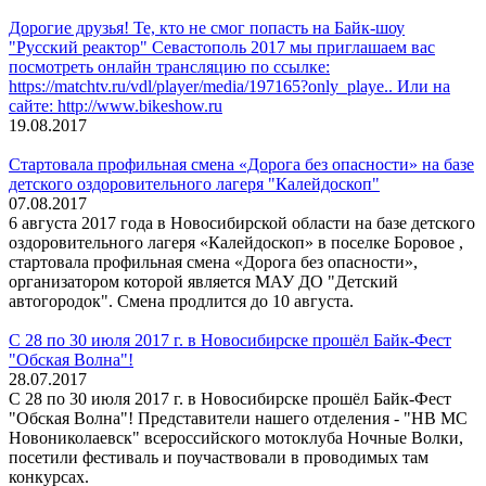
Дорогие друзья! Те, кто не смог попасть на Байк-шоу
"Русский реактор" Севастополь 2017 мы приглашаем вас
посмотреть онлайн трансляцию по ссылке:
https://matchtv.ru/vdl/player/media/197165?only_playe.. Или на
сайте: http://www.bikeshow.ru
19.08.2017
Стартовала профильная смена «Дорога без опасности» на базе
детского оздоровительного лагеря "Калейдоскоп"
07.08.2017
6 августа 2017 года в Новосибирской области на базе детского
оздоровительного лагеря «Калейдоскоп» в поселке Боровое ,
стартовала профильная смена «Дорога без опасности»,
организатором которой является МАУ ДО "Детский
автогородок". Смена продлится до 10 августа.
С 28 по 30 июля 2017 г. в Новосибирске прошёл Байк-Фест
"Обская Волна"!
28.07.2017
С 28 по 30 июля 2017 г. в Новосибирске прошёл Байк-Фест
"Обская Волна"! Представители нашего отделения - "НВ МС
Новониколаевск" всероссийского мотоклуба Ночные Волки,
посетили фестиваль и поучаствовали в проводимых там
конкурсах.