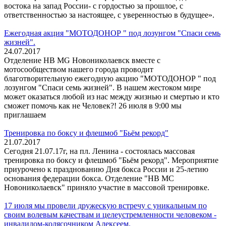
востока на запад России- с гордостью за прошлое, с
ответственностью за настоящее, с уверенностью в будущее».
Ежегодная акция "МОТОДОНОР " под лозунгом "Спаси семь
жизней".
24.07.2017
Отделение НВ МG Новониколаевск вместе с
мотосообществом нашего города проводит
благотворительную ежегодную акцию "МОТОДОНОР " под
лозунгом "Спаси семь жизней". В нашем жестоком мире
может оказаться любой из нас между жизнью и смертью и кто
сможет помочь как не Человек?! 26 июля в 9:00 мы
приглашаем
Тренировка по боксу и флешмоб "Бьём рекорд"
21.07.2017
Сегодня 21.07.17г, на пл. Ленина - состоялась массовая
тренировка по боксу и флешмоб "Бьём рекорд". Мероприятие
приурочено к празднованию Дня бокса России и 25-летию
основания федерации бокса. Отделение "НВ МС
Новониколаевск" приняло участие в массовой тренировке.
17 июля мы провели дружескую встречу с уникальным по
своим волевым качествам и целеустремленности человеком -
инвалидом-колясочником Алексеем.