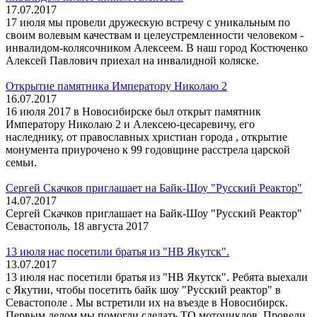
17.07.2017
17 июля мы провели дружескую встречу с уникальным по
своим волевым качествам и целеустремленности человеком -
инвалидом-колясочником Алексеем. В наш город Костюченко
Алексей Павлович приехал на инвалидной коляске.
Открытие памятника Императору Николаю 2
16.07.2017
16 июля 2017 в Новосибирске был открыт памятник
Императору Николаю 2 и Алексею-цесаревичу, его
наследнику, от православных христиан города , открытие
монумента приурочено к 99 годовщине расстрела царской
семьи.
Сергей Скачков приглашает на Байк-Шоу "Русский Реактор"
14.07.2017
Сергей Скачков приглашает на Байк-Шоу "Русский Реактор"
Севастополь, 18 августа 2017
13 июля нас посетили братья из "НВ Якутск".
13.07.2017
13 июля нас посетили братья из "НВ Якутск". Ребята выехали
с Якутии, чтобы посетить байк шоу "Русский реактор" в
Севастополе . Мы встретили их на въезде в Новосибирск.
Первым делом мы помогли сделать ТО мотоциклов. Провели