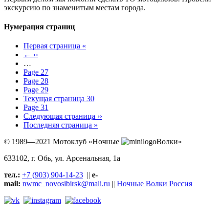
экскурсию по знаменитым местам города.
Нумерация страниц
Первая страница
«
←
‹‹
…
Page
27
Page
28
Page
29
Текущая страница
30
Page
31
Следующая страница
››
Последняя страница
»
© 1989—2021 Мотоклуб «Ночные
Волки»
633102
, г. Обь, ул.
Арсенальная, 1а
тел.:
+7 (903) 904-14-23
||
e-
mail:
nwmc_novosibirsk@mali.ru
||
Ночные Волки Россия