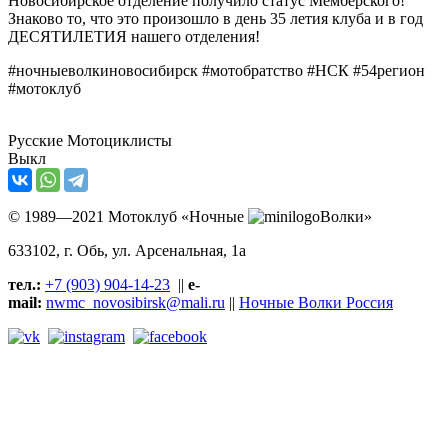
Новосибирское отделение получило статус Мемберского!
Знаково то, что это произошло в день 35 летия клуба и в год
ДЕСЯТИЛЕТИЯ нашего отделения!
#ночныеволкиновосибирск #мотобратство #НСК #54регион
#мотоклуб
Русские Мотоциклисты
Выкл
© 1989—2021 Мотоклуб «Ночные
Волки»
633102
, г. Обь, ул.
Арсенальная, 1а
тел.:
+7 (903) 904-14-23
||
e-
mail:
nwmc_novosibirsk@mali.ru
||
Ночные Волки Россия