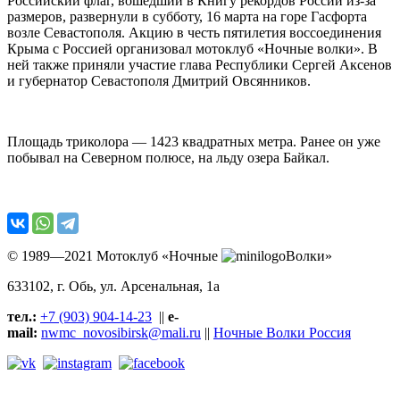
Российский флаг, вошедший в Книгу рекордов России из-за
размеров, развернули в субботу, 16 марта на горе Гасфорта
возле Севастополя. Акцию в честь пятилетия воссоединения
Крыма с Россией организовал мотоклуб «Ночные волки». В
ней также приняли участие глава Республики Сергей Аксенов
и губернатор Севастополя Дмитрий Овсянников.
Площадь триколора — 1423 квадратных метра. Ранее он уже
побывал на Северном полюсе, на льду озера Байкал.
© 1989—2021 Мотоклуб «Ночные
Волки»
633102
, г. Обь, ул.
Арсенальная, 1а
тел.:
+7 (903) 904-14-23
||
e-
mail:
nwmc_novosibirsk@mali.ru
||
Ночные Волки Россия