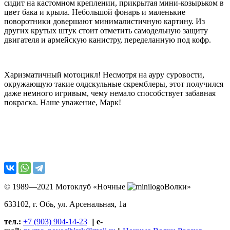
сидит на кастомном креплении, прикрытая мини-козырьком в
цвет бака и крыла. Небольшой фонарь и маленькие
поворотники довершают минималистичную картину. Из
других крутых штук стоит отметить самодельную защиту
двигателя и армейскую канистру, переделанную под кофр.
Харизматичный мотоцикл! Несмотря на ауру суровости,
окружающую такие олдскульные скремблеры, этот получился
даже немного игривым, чему немало способствует забавная
покраска. Наше уважение, Марк!
© 1989—2021 Мотоклуб «Ночные
Волки»
633102
, г. Обь, ул.
Арсенальная, 1а
тел.:
+7 (903) 904-14-23
||
e-