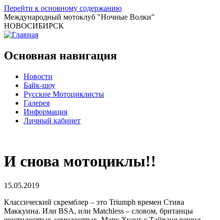
Перейти к основному содержанию
Международный мотоклуб
"Ночные Волки"
НОВОСИБИРСК
Основная навигация
Новости
Байк-шоу
Русские Мотоциклисты
Галерея
Информация
Личный кабинет
И снова мотоциклы!!
15.05.2019
Классический скремблер – это Triumph времен Стива
Маккуина. Или BSA, или Matchless – словом, британцы
шестидесятых-семидесятых. Марк Хуанг с Тайваня решил