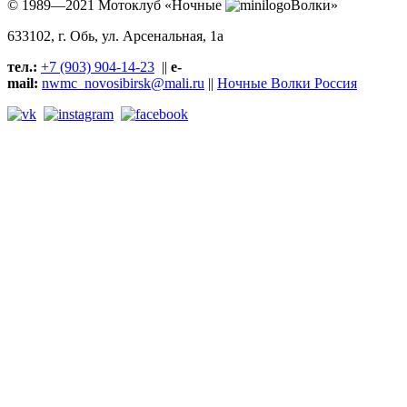
© 1989—2021 Мотоклуб «Ночные
Волки»
633102
, г. Обь, ул.
Арсенальная, 1а
тел.:
+7 (903) 904-14-23
||
e-
mail:
nwmc_novosibirsk@mali.ru
||
Ночные Волки Россия