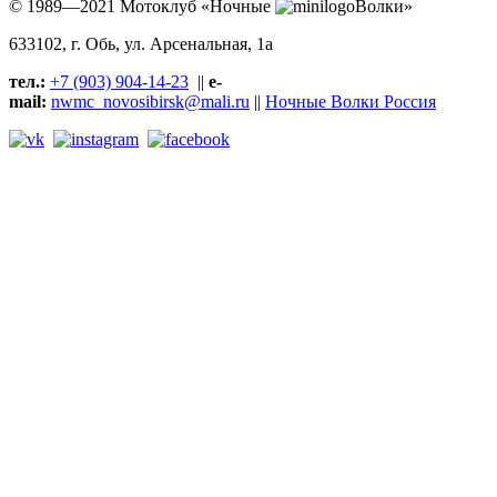
© 1989—2021 Мотоклуб «Ночные
Волки»
633102
, г. Обь, ул.
Арсенальная, 1а
тел.:
+7 (903) 904-14-23
||
e-
mail:
nwmc_novosibirsk@mali.ru
||
Ночные Волки Россия