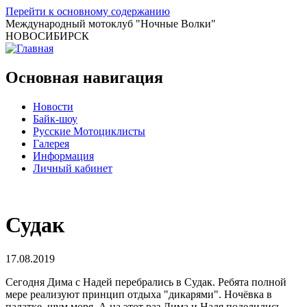
Перейти к основному содержанию
Международный мотоклуб
"Ночные Волки"
НОВОСИБИРСК
Основная навигация
Новости
Байк-шоу
Русские Мотоциклисты
Галерея
Информация
Личный кабинет
Судак
17.08.2019
Сегодня Дима с Надей перебрались в Судак. Ребята полной
мере реализуют принцип отдыха "дикарями". Ночёвка в
палатке, шум моря. А на этот раз Дима и Надя поделились