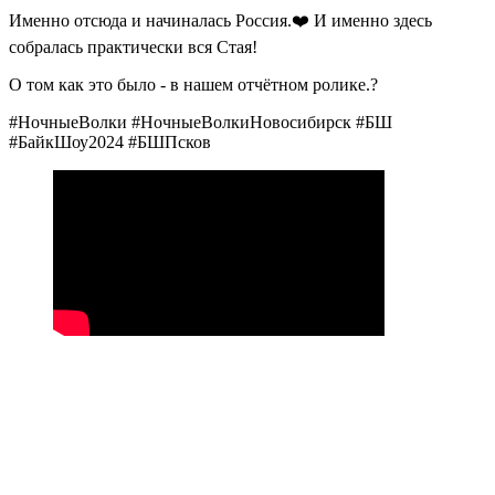
Именно отсюда и начиналась Россия.❤️ И именно здесь
собралась практически вся Стая!
О том как это было - в нашем отчётном ролике.?
#НочныеВолки #НочныеВолкиНовосибирск #БШ
#БайкШоу2024 #БШПсков