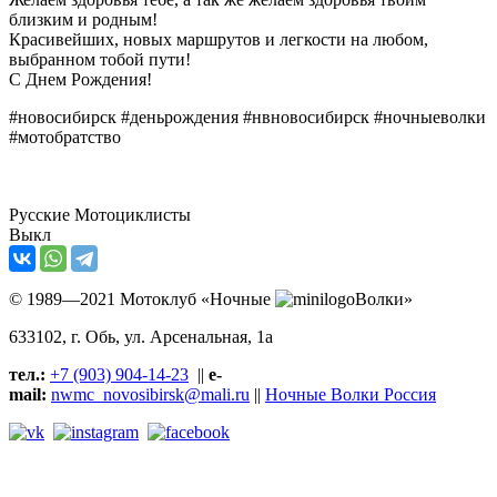
близким и родным!
Красивейших, новых маршрутов и легкости на любом,
выбранном тобой пути!
С Днем Рождения!
#новосибирск #деньрождения #нвновосибирск #ночныеволки
#мотобратство
Русские Мотоциклисты
Выкл
© 1989—2021 Мотоклуб «Ночные
Волки»
633102
, г. Обь, ул.
Арсенальная, 1а
тел.:
+7 (903) 904-14-23
||
e-
mail:
nwmc_novosibirsk@mali.ru
||
Ночные Волки Россия